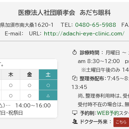
医療法人社団順孝会 あだち眼科
玉県加須市南大桑1620-1 TEL：
0480-65-5988
FAX
E-mail： URL：
http://adachi-eye-clinic.com/
診療時間
： 月曜日 ～
am 8:30～12:00 p
。
※土曜日午後のみ 14:0
木
金
土
整理券配布
：7:45～
○
○
○
13:45
尚、整理券利用時は、受
○
○
△
受付時不在の場合は、無
）… 14:00～16:00
日曜日・祝祭日
予約制
：
WEB予約
スタ
ドクター外来
：
こちら