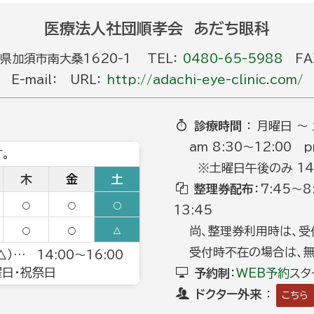
医療法人社団順孝会 あだち眼科
玉県加須市南大桑1620-1 TEL：
0480-65-5988
FAX
E-mail： URL：
http://adachi-eye-clinic.com/
診療時間
： 月曜日 ～
am 8:30～12:00 p
。
※土曜日午後のみ 14:0
木
金
土
整理券配布
：7:45～
○
○
○
13:45
尚、整理券利用時は、受
○
○
△
受付時不在の場合は、無
）… 14:00～16:00
日曜日・祝祭日
予約制
：
WEB予約
スタ
ドクター外来
：
こちら