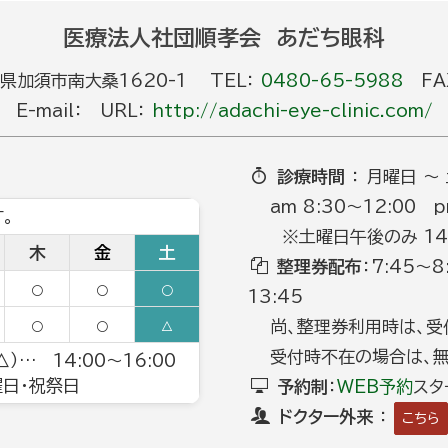
医療法人社団順孝会 あだち眼科
玉県加須市南大桑1620-1 TEL：
0480-65-5988
FAX
E-mail： URL：
http://adachi-eye-clinic.com/
診療時間
： 月曜日 ～
am 8:30～12:00 p
。
※土曜日午後のみ 14:0
木
金
土
整理券配布
：7:45～
○
○
○
13:45
尚、整理券利用時は、受
○
○
△
受付時不在の場合は、無
）… 14:00～16:00
日曜日・祝祭日
予約制
：
WEB予約
スタ
ドクター外来
：
こちら