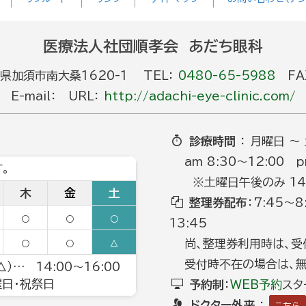
医療法人社団順孝会 あだち眼科
玉県加須市南大桑1620-1 TEL：
0480-65-5988
FAX
E-mail： URL：
http://adachi-eye-clinic.com/
診療時間
： 月曜日 ～
am 8:30～12:00 p
。
※土曜日午後のみ 14:0
木
金
土
整理券配布
：7:45～
○
○
○
13:45
尚、整理券利用時は、受
○
○
△
受付時不在の場合は、無
）… 14:00～16:00
日曜日・祝祭日
予約制
：
WEB予約
スタ
ドクター外来
：