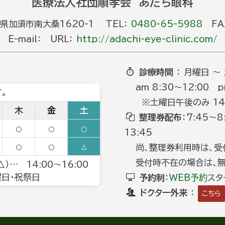
医療法人社団順孝会 あだち眼科
玉県加須市南大桑1620-1 TEL：
0480-65-5988
FAX
E-mail： URL：
http://adachi-eye-clinic.com/
診療時間
： 月曜日 ～
am 8:30～12:00 p
。
※土曜日午後のみ 14:0
木
金
土
整理券配布
：7:45～
○
○
○
13:45
尚、整理券利用時は、受
○
○
△
受付時不在の場合は、無
）… 14:00～16:00
日曜日・祝祭日
予約制
：
WEB予約
スタ
ドクター外来
：
こちら