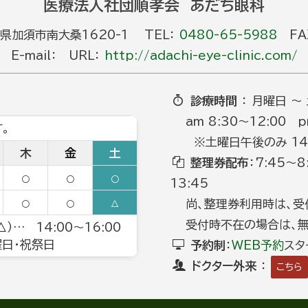
医療法人社団順孝会 あだち眼科
玉県加須市南大桑1620-1 TEL：
0480-65-5988
FAX
E-mail： URL：
http://adachi-eye-clinic.com/
診療時間
： 月曜日 ～
am 8:30～12:00 p
。
※土曜日午後のみ 14:0
木
金
土
整理券配布
：7:45～
○
○
○
13:45
尚、整理券利用時は、受
○
○
△
受付時不在の場合は、無
）… 14:00～16:00
日曜日・祝祭日
予約制
：
WEB予約
スタ
ドクター外来
：
こちら